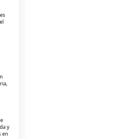
des
el
en
ria,
re
da y
s en