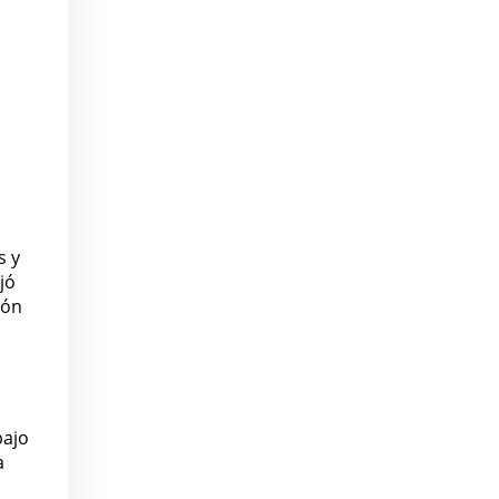
s y
jó
ión
bajo
a