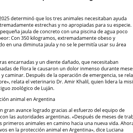
 2025 determinó que los tres animales necesitaban ayuda
extremadamente estrechas y no apropiadas para su especie.
a pequeña jaula de concreto con una piscina de agua poco
 peor: Con 350 kilogramos, extremadamente obeso y
 en una diminuta jaula y no se le permitía usar su área
garras encarnadas y un diente dañado, que necesitaban
rnadas de Flora le causaron un dolor inmenso durante mese
e y caminar. Después de la operación de emergencia, se rela
bre», relata el veterinario Dr. Amir Khalil, quien lidera la mis
guo zoológico de Luján.
ción animal en Argentina
 un gran avance logrado gracias al esfuerzo del equipo de
con las autoridades argentinas. «Después de meses de tra
 los primeros animales en camino hacia una nueva vida. Ahor
os en la protección animal en Argentina», dice Luciana