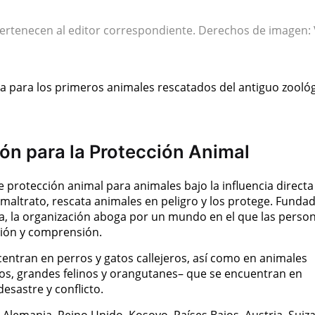
pertenecen al editor correspondiente. Derechos de imagen: 
da para los primeros animales rescatados del antiguo zooló
n para la Protección Animal
protección animal para animales bajo la influencia directa
altrato, rescata animales en peligro y los protege. Funda
a, la organización aboga por un mundo en el que las perso
sión y comprensión.
entran en perros y gatos callejeros, así como en animales
os, grandes felinos y orangutanes– que se encuentran en
esastre y conflicto.
a, Alemania, Reino Unido, Kosovo, Países Bajos, Austria, Suiza