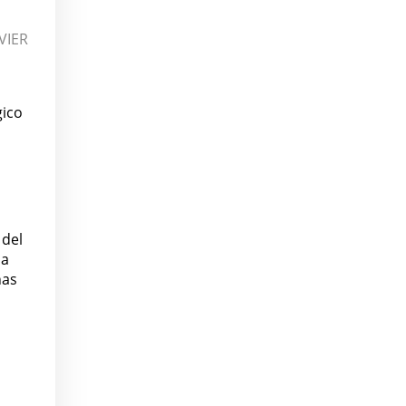
VIER
gico
 del
da
nas
,