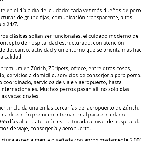
te en el día a día del cuidado: cada vez más dueños de perr
cturas de grupo fijas, comunicación transparente, altos
le 24/7.
ros clásicas solían ser funcionales, el cuidado moderno de
concepto de hospitalidad estructurado, con atención
 de descanso, actividad y un entorno que se orienta más hac
a calidad.
premium en Zúrich, Züripets, ofrece, entre otras cosas,
, servicios a domicilio, servicios de conserjería para perro
 coordinado, servicios de viaje y aeropuerto, hasta
s internacionales. Muchos perros pasan allí no solo días
ias vacacionales.
ich, incluida una en las cercanías del aeropuerto de Zúrich,
una dirección premium internacional para el cuidado
65 días al año atención estructurada al nivel de hospitalid
os de viaje, conserjería y aeropuerto.
structura especialmente diseñada con aproximadamente 2.00