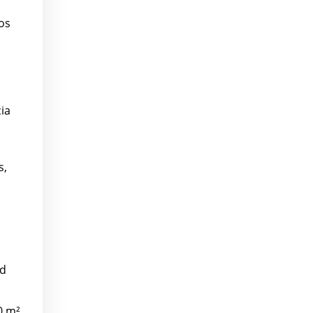
os
ia
s,
ad
0 m²