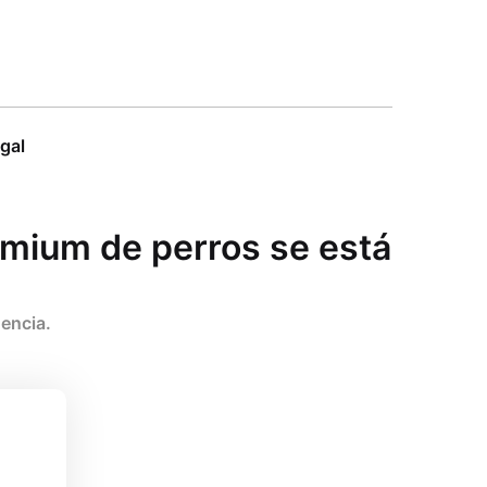
egal
emium de perros se está
encia.