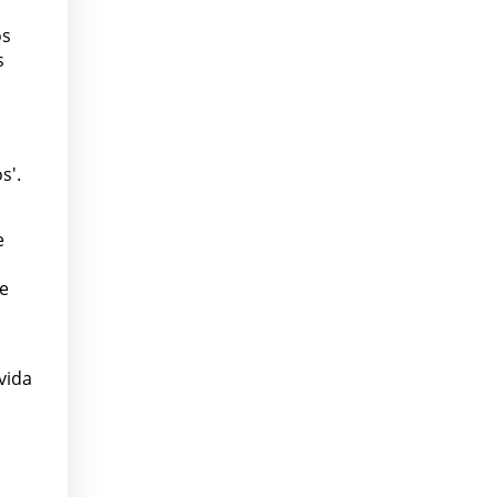
os
s
s'.
e
de
vida