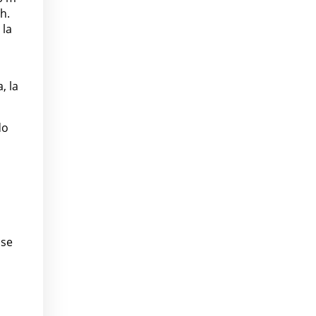
h.
 la
, la
do
 se