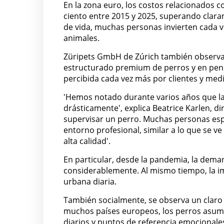
En la zona euro, los costos relacionados
ciento entre 2015 y 2025, superando claram
de vida, muchas personas invierten cada v
animales.
Züripets GmbH de Zúrich también observa e
estructurado premium de perros y en pensio
percibida cada vez más por clientes y medi
'Hemos notado durante varios años que l
drásticamente', explica Beatrice Karlen, dir
supervisar un perro. Muchas personas espe
entorno profesional, similar a lo que se ve
alta calidad'.
En particular, desde la pandemia, la dem
considerablemente. Al mismo tiempo, la im
urbana diaria.
También socialmente, se observa un claro
muchos países europeos, los perros asu
diarios y puntos de referencia emocionale