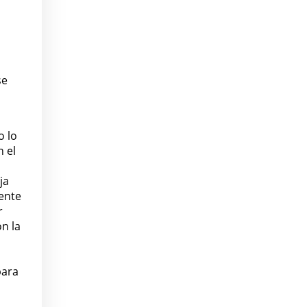
se
o lo
n el
ja
ente
r
n la
para