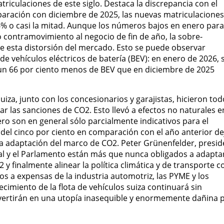
iculaciones de este siglo. Destaca la discrepancia con el
paración con diciembre de 2025, las nuevas matriculaciones
% o casi la mitad. Aunque los números bajos en enero para
contramovimiento al negocio de fin de año, la sobre-
e esta distorsión del mercado. Esto se puede observar
e vehículos eléctricos de batería (BEV): en enero de 2026, 
o un 66 por ciento menos de BEV que en diciembre de 2025
iza, junto con los concesionarios y garajistas, hicieron tod
ar las sanciones de CO2. Esto llevó a efectos no naturales e
ro son en general sólo parcialmente indicativos para el
a del cinco por ciento en comparación con el año anterior de
a adaptación del marco de CO2. Peter Grünenfelder, presid
ral y el Parlamento están más que nunca obligados a adapta
 finalmente alinear la política climática y de transporte co
s a expensas de la industria automotriz, las PYME y los
ecimiento de la flota de vehículos suiza continuará sin
onvertirán en una utopía inasequible y enormemente dañina 