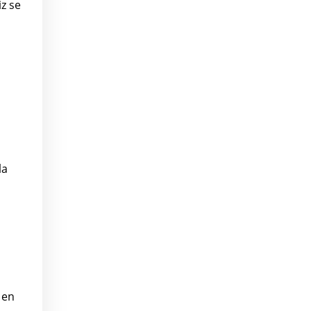
z se
la
 en