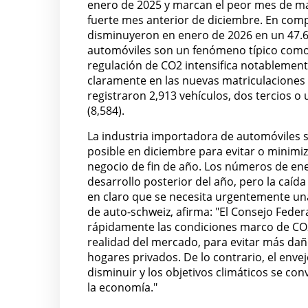
enero de 2025 y marcan el peor mes de matr
fuerte mes anterior de diciembre. En com
disminuyeron en enero de 2026 en un 47.6
automóviles son un fenómeno típico como 
regulación de CO2 intensifica notablement
claramente en las nuevas matriculaciones d
registraron 2,913 vehículos, dos tercios 
(8,584).
La industria importadora de automóviles su
posible en diciembre para evitar o minimiz
negocio de fin de año. Los números de ene
desarrollo posterior del año, pero la caíd
en claro que se necesita urgentemente un
de auto-schweiz, afirma: "El Consejo Fede
rápidamente las condiciones marco de CO2 y
realidad del mercado, para evitar más daño
hogares privados. De lo contrario, el envej
disminuir y los objetivos climáticos se c
la economía."