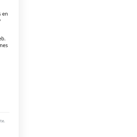
s en
y
eb.
ones
te.