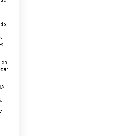
 de
s
es
a en
eder
IA.
.
ma