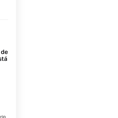
 de
stá
rio