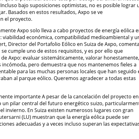
Incluso bajo suposiciones optimistas, no es posible lograr 
gar. Basados en estos resultados, Axpo se ve
 el proyecto.
mente Axpo solo lleva a cabo proyectos de energía eólica 
e: viabilidad económica, compatibilidad medioambiental y u
ert, Director del Portafolio Eólico en Suiza de Axpo, comenta
e cumple uno de estos requisitos, y es por ello que
a de Axpo: evaluar sistemáticamente, valorar honestamente
es incómoda, pero demuestra que nos mantenemos fieles a
mentable para las muchas personas locales que han seguido 
raban al parque eólico. Queremos agradecer a todas estas
amente importante A pesar de la cancelación del proyecto en
 un pilar central del futuro energético suizo, particularmen
 el invierno. En Suiza existen numerosos lugares con gran
utersarni (LU) muestran que la energía eólica puede ser
diciones adecuadas y a veces incluso superan las expectativa