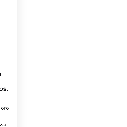
o
os.
n oro
ssa