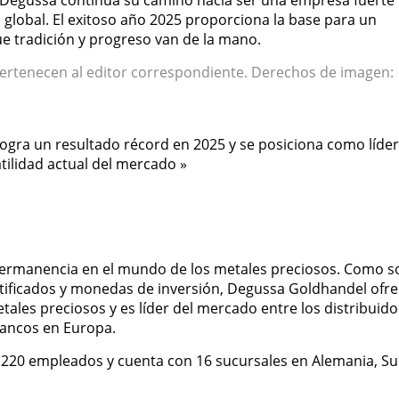
, Degussa continúa su camino hacia ser una empresa fuerte
 global. El exitoso año 2025 proporciona la base para un
ue tradición y progreso van de la mano.
pertenecen al editor correspondiente. Derechos de imagen:
logra un resultado récord en 2025 y se posiciona como líder
tilidad actual del mercado »
permanencia en el mundo de los metales preciosos. Como s
rtificados y monedas de inversión, Degussa Goldhandel ofr
etales preciosos y es líder del mercado entre los distribuid
bancos en Europa.
20 empleados y cuenta con 16 sucursales en Alemania, Sui