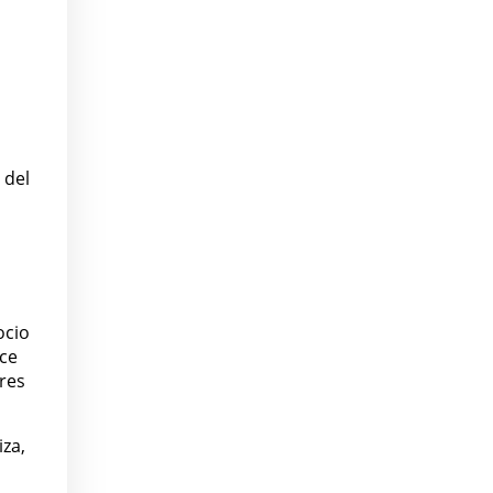
 del
ocio
ece
ores
za,