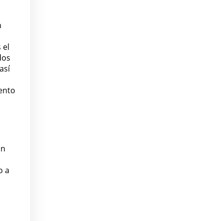
n
 el
dos
así
ento
un
o a