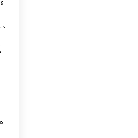
ng
tas
e
or
as